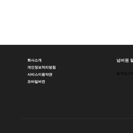
넘버원 
회사소개
개인정보처리방침
릴게임사
서비스이용약관
모바일버전