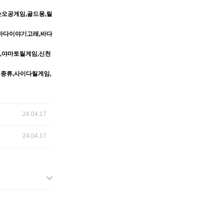
오공게임,골드몽,릴
바다이야기고래,바다
,야마토릴게임,신천
종류,사이다릴게임,
24.04.17
24.04.17