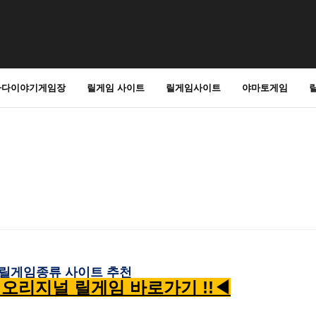
바다이야기게임장
릴게임 사이트
릴게임사이트
야마토게임
릴게임종류 사이트 추천
오리지널 릴게임 바로가기 !!◀