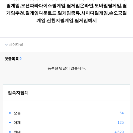
릴게임,오션파라다이스릴게임,릴게임온라인,모바일릴게임,릴
게임추천,릴게임다운로드,릴게임종류,사이다릴게임,손오공릴
게임,신천지릴게임,릴게임예시
사이다쿨
댓글목록
0
등록된 댓글이 없습니다.
접속자집계
오늘
54
어제
125
최대
4,629