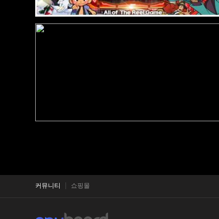
커뮤니티
쇼핑몰