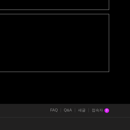
FAQ
Q&A
새글
접속자
7