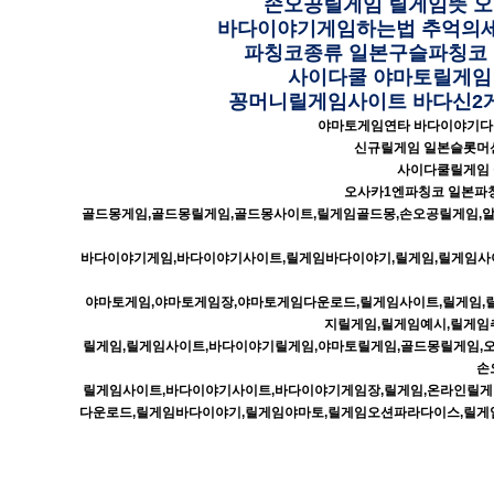
손오공릴게임 릴게임뜻 
바다이야기게임하는법 추억의세
파칭코종류 일본구슬파칭코
사이다쿨 야마토릴게임
꽁머니릴게임사이트 바다신2
야마토게임연타 바다이야기다
신규릴게임 일본슬롯머
사이다쿨릴게임 
오사카1엔파칭코 일본파
골드몽게임,골드몽릴게임,골드몽사이트,릴게임골드몽,손오공릴게임,알
바다이야기게임,바다이야기사이트,릴게임바다이야기,릴게임,릴게임사
야마토게임,야마토게임장,야마토게임다운로드,릴게임사이트,릴게임,
지릴게임,릴게임예시,릴게임
릴게임,릴게임사이트,바다이야기릴게임,야마토릴게임,골드몽릴게임,
손
릴게임사이트,바다이야기사이트,바다이야기게임장,릴게임,온라인릴게
다운로드,릴게임바다이야기,릴게임야마토,릴게임오션파라다이스,릴게