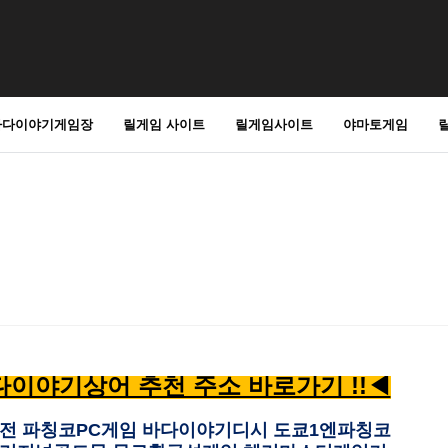
바다이야기게임장
릴게임 사이트
릴게임사이트
야마토게임
이야기상어 추천 주소 바로가기 !!◀
전 파칭코PC게임 바다이야기디시 도쿄1엔파칭코