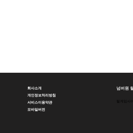
넘버원 
회사소개
개인정보처리방침
릴게임사
서비스이용약관
모바일버전