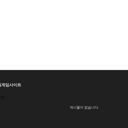
릴게임사이트
이트
게시물이 없습니다.