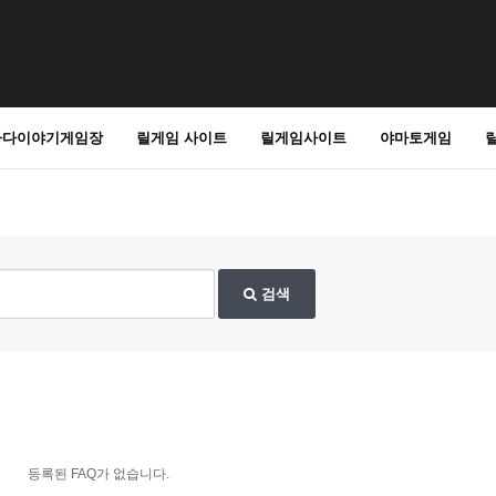
바다이야기게임장
릴게임 사이트
릴게임사이트
야마토게임
검색
등록된 FAQ가 없습니다.